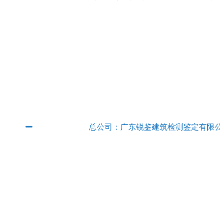
广东省内分公司
总公司：广东锐鉴建筑检测鉴定有限
QQ：2382889315
电话：
020-89854801
传真：020-89854801
E-mail：
rjjcjd@163.com
联系人：徐工 手机：
13927666140
地址：广州市从化区太平镇邓村村委邓村街