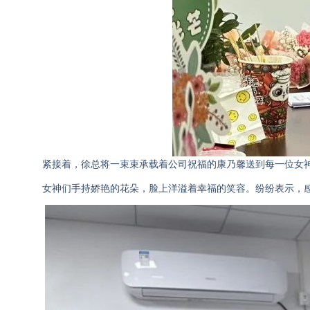
紧接着，徐总将一束束承载着公司祝福的康乃馨送到每一位女
女神们手持娇艳的花朵，脸上洋溢着幸福的笑容。纷纷表示，