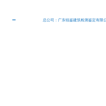
广东省内分公司
总公司：广东锐鉴建筑检测鉴定有限
QQ：2382889315
电话：
020-89854801
传真：020-89854801
E-mail：
rjjcjd@163.com
联系人：徐工 手机：
13927666140
地址：广州市从化区太平镇邓村村委邓村街
广东锐鉴建筑检测鉴定有限公司清远分
广东锐鉴建筑检测鉴定有限公司英德分
广东锐鉴建筑检测鉴定有限公司中山分