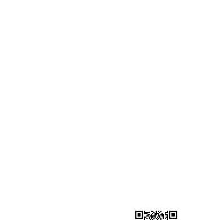
地址：广州市从化区太平镇邓村村委邓村街
广东锐鉴建筑检测鉴定有限公司清远分
广东锐鉴建筑检测鉴定有限公司英德分
广东锐鉴建筑检测鉴定有限公司中山分
广东锐鉴建筑检测鉴定有限公司惠州分
广东锐鉴建筑检测鉴定有限公司江门分
广东锐鉴建筑检测鉴定有限公司汕尾分
广东锐鉴建筑检测鉴定有限公司梅州分