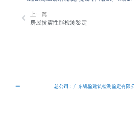
上一篇
房屋抗震性能检测鉴定
广东省内分公司
总公司：广东锐鉴建筑检测鉴定有限
QQ：2382889315
电话：
020-89854801
传真：020-89854801
E-mail：
rjjcjd@163.com
联系人：徐工 手机：
13927666140