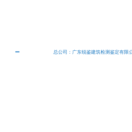
广东省内分公司
总公司：广东锐鉴建筑检测鉴定有限
QQ：2382889315
电话：
020-89854801
传真：020-89854801
E-mail：
rjjcjd@163.com
联系人：徐工 手机：
13927666140
地址：广州市从化区太平镇邓村村委邓村街
广东锐鉴建筑检测鉴定有限公司清远分